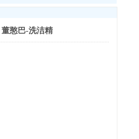
董憨巴-洗洁精